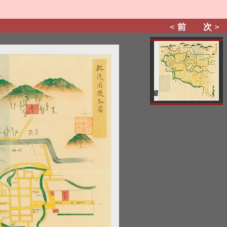
<
前
次
>