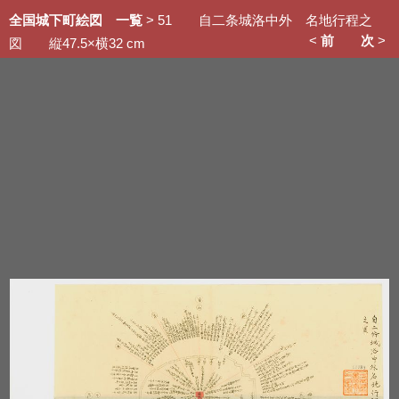
全国城下町絵図 一覧
> 51 自二条城洛中外 名地行程之
<
前
次
>
図 縦47.5×横32 cm