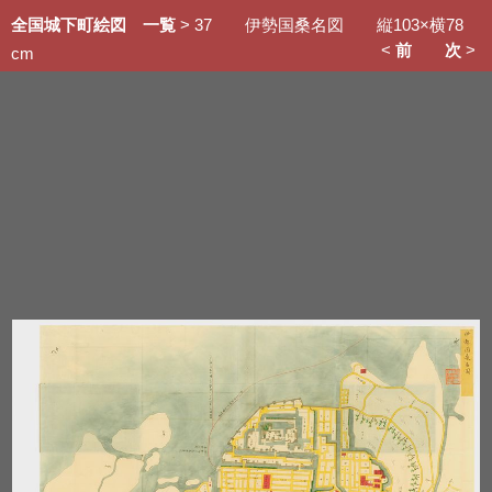
全国城下町絵図 一覧
> 37 伊勢国桑名図 縦103×横78
<
前
次
>
cm