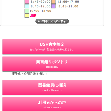
USH古本募金
あなたの本が、聖心生の未来を広げる。
図書館リポジトリ
－Repository－
電子化・公開許諾(お願い)
図書館員に相談
－Ask a librarian－
利用者からの声
－User's voice－