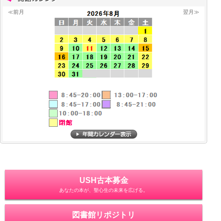
≪前月
翌月≫
USH古本募金
あなたの本が、聖心生の未来を広げる。
図書館リポジトリ