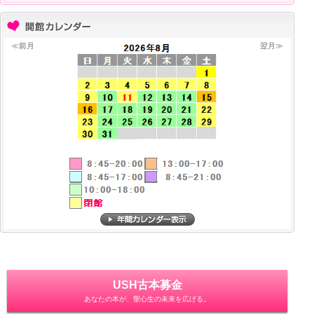
≪前月
翌月≫
USH古本募金
あなたの本が、聖心生の未来を広げる。