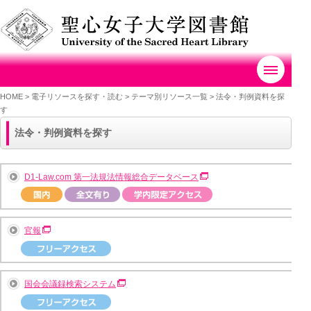
HOME
>
電子リソースを探す・読む >
テーマ別リソース一覧
>
法令・判例資料を探
す
法令・判例資料を探す
D1-Law.com 第一法規法情報総合データベース
官報
国会会議録検索システム