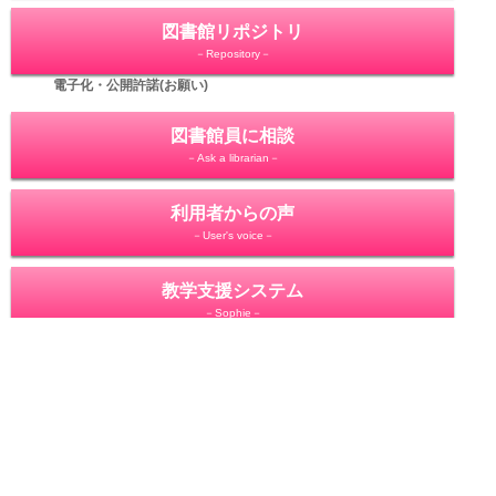
図書館リポジトリ
－Repository－
電子化・公開許諾(お願い)
図書館員に相談
－Ask a librarian－
利用者からの声
－User's voice－
教学支援システム
－Sophie－
個人情報保護基本方針
サイトマップ
USH-Cloud
聖心女子大学
Copyright © 2011 University of the Sacred Heart Library All Rights Reserved.