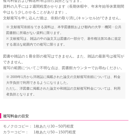
複写料金および郵送料等は自己負担となります。
資料の入手には２週間程度かかります（長期休暇中、年末年始等休業期間
中はもう少しかかることがあります）。
文献複写を申し込んだ後は、依頼の取り消し(キャンセル)ができません。
※ 文献複写依頼をできる資料は、本学図書館および都内の大学・機関・公共
図書館に所蔵がない資料に限ります。
※ 文献複写は、雑誌の中の論文又は図書の一部分で、著作権法第31条に規定
する適法な範囲内での複写に限ります。
図書や雑誌の１冊全部の複写はできません。また、雑誌の最新号は複写が
できません。
複写の範囲についてご不明な点は、図書館カウンターでお尋ねください。
※ 2009年1月から洋雑誌に掲載された論文の文献複写依頼については、料金
大学負担で利用できるようになりました。
ただし、洋図書に掲載された論文や和雑誌の文献複写料金については、利用
者負担となります。
複写料金の目安
モノクロコピー：
1枚あたり30～50円程度
カラーコピー：
1枚あたり50～150円程度