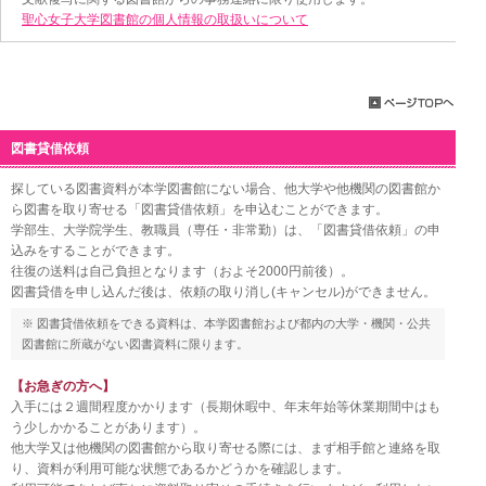
聖心女子大学図書館の個人情報の取扱いについて
図書貸借依頼
探している図書資料が本学図書館にない場合、他大学や他機関の図書館か
ら図書を取り寄せる「図書貸借依頼」を申込むことができます。
学部生、大学院学生、教職員（専任・非常勤）は、「図書貸借依頼」の申
込みをすることができます。
往復の送料は自己負担となります（およそ2000円前後）。
図書貸借を申し込んだ後は、依頼の取り消し(キャンセル)ができません。
※ 図書貸借依頼をできる資料は、本学図書館および都内の大学・機関・公共
図書館に所蔵がない図書資料に限ります。
【お急ぎの方へ】
入手には２週間程度かかります（長期休暇中、年末年始等休業期間中はも
う少しかかることがあります）。
他大学又は他機関の図書館から取り寄せる際には、まず相手館と連絡を取
り、資料が利用可能な状態であるかどうかを確認します。