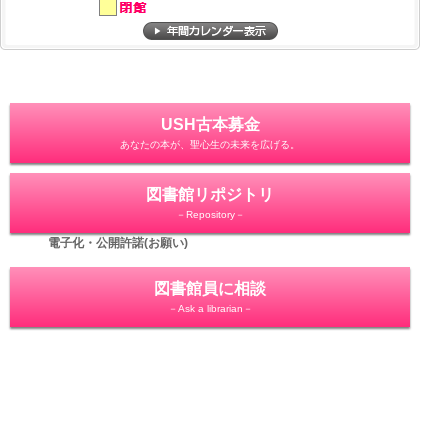
USH古本募金
あなたの本が、聖心生の未来を広げる。
図書館リポジトリ
－Repository－
電子化・公開許諾(お願い)
図書館員に相談
－Ask a librarian－
利用者からの声
－User's voice－
教学支援システム