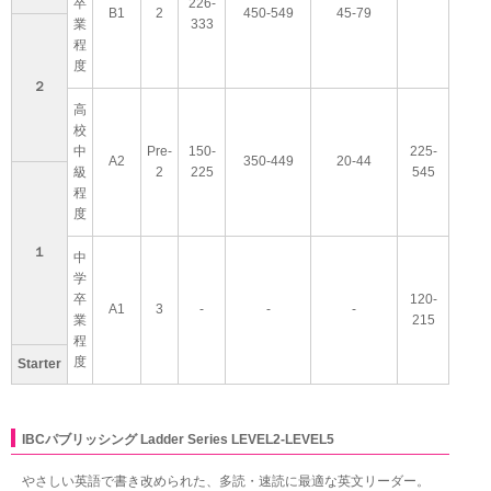
卒
226-
B1
2
450-549
45-79
業
333
程
度
２
高
校
中
Pre-
150-
225-
A2
350-449
20-44
級
2
225
545
程
度
１
中
学
卒
120-
A1
3
-
-
-
業
215
程
度
Starter
IBCパブリッシング Ladder Series LEVEL2-LEVEL5
やさしい英語で書き改められた、多読・速読に最適な英文リーダー。