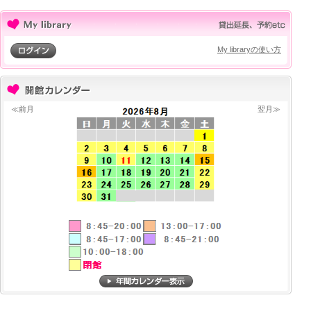
My libraryの使い方
≪前月
翌月≫