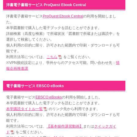
洋書電子書籍サービス ProQuest Ebook Central
洋書電子書籍サービス
ProQuest Ebook Central
の利用を開始しまし
た。
本学図書館で購入した電子ブックを読むことができます。
詳細検索（高度な検索）で所蔵状況「図書館で所蔵または購読中」を
選択して検索してください。
個人利用の目的に限り、許可された範囲内で印刷・ダウンロードも可
能です。
利用方法等については、
こちら
をご覧ください。
※VPN接続設定により、学外からのアクセス可能。問い合わせ先：
情
報企画推進課
電子書籍サービス EBSCO eBooks
電子書籍サービス
EBSCO eBooks
の利用を開始しました。
本学図書館で購入した電子ブックを読むことができます。
本学購読タイトル一覧
のリンク先から利用できます。
個人利用の目的に限り、許可された範囲内で印刷・ダウンロードも可
能です。
利用方法等については、
【基本操作講習動画】
または
クイックガイ
ド
をご覧ください。