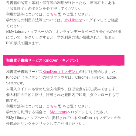
各書籍の閲覧・印刷・保存等の利用が終わったら、画面右上にある
「閲覧終了」のボタンを必ず押してください。
利用方法等については、
こちら
をご覧ください。
学外からの利用方法等については、
My Library
へログインしてご確認
ください。
※My Libraryトップページの「オンラインデータベース学外からの利用
について」をクリックすると、学外利用方法が掲載された一覧表が
PDF形式で開きます。
和書電子書籍サービス KinoDen（キノデン）
和書電子書籍サービス
KinoDen（キノデン）
の利用を開始しました。
KinoDen（キノデン）の推奨ブラウザは、Chrome、Firefox、Edge、
Safariです。
未購入タイトルも含めた全文検索や、ほぼ全点を試し読みできます。
個人利用の目的に限り、許可された範囲内で印刷・ダウンロードも可
能です。
利用方法等については、
こちら
をご覧ください。
学外から利用する場合は、
My Library
へログインしてください。
※My Libraryトップページに掲載されているKinoDen（キノデン）の学
外接続用リンクをクリックしてご利用ください。