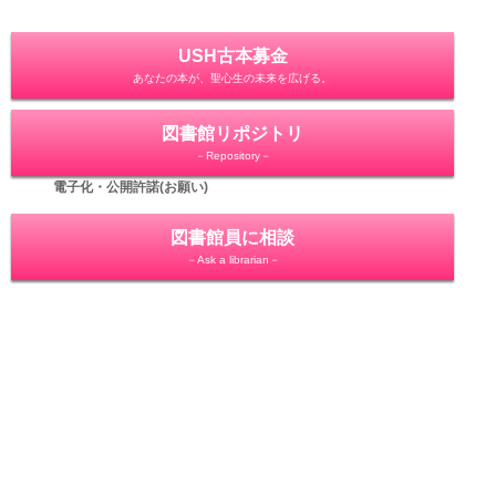
USH古本募金
あなたの本が、聖心生の未来を広げる。
図書館リポジトリ
－Repository－
電子化・公開許諾(お願い)
図書館員に相談
－Ask a librarian－
利用者からの声
－User's voice－
教学支援システム
－Sophie－