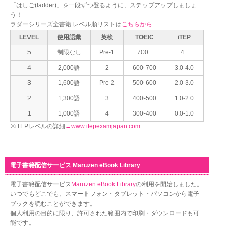
「はしご(ladder)」を一段ずつ登るように、ステップアップしましょ
う！
ラダーシリーズ全書籍 レベル順リストは
こちらから
LEVEL
使用語彙
英検
TOEIC
iTEP
5
制限なし
Pre-1
700+
4+
4
2,000語
2
600-700
3.0-4.0
3
1,600語
Pre-2
500-600
2.0-3.0
2
1,300語
3
400-500
1.0-2.0
1
1,000語
4
300-400
0.0-1.0
※iTEPレベルの詳細
→www.itepexamjapan.com
電子書籍配信サービス Maruzen eBook Library
電子書籍配信サービス
Maruzen eBook Library
の利用を開始しました。
いつでもどこでも、スマートフォン・タブレット・パソコンから電子
ブックを読むことができます。
個人利用の目的に限り、許可された範囲内で印刷・ダウンロードも可
能です。