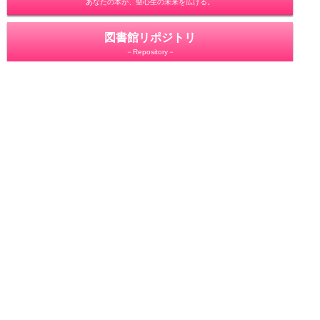
あなたの本が、聖心生の未来を広げる。
図書館リポジトリ
－Repository－
電子化・公開許諾(お願い)
図書館員に相談
－Ask a librarian－
利用者からの声
－User's voice－
教学支援システム
－Sophie－