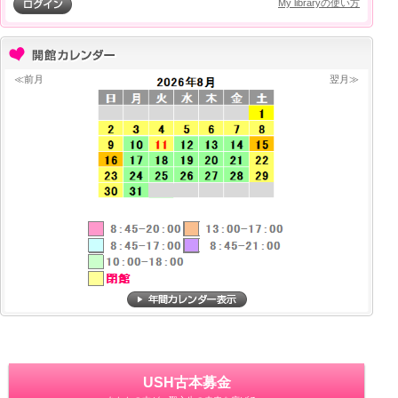
My libraryの使い方
≪前月
翌月≫
USH古本募金