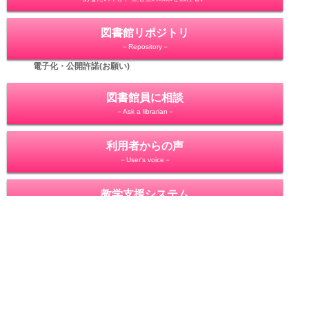
図書館リポジトリ
－Repository－
電子化・公開許諾(お願い)
図書館員に相談
－Ask a librarian－
利用者からの声
－User's voice－
教学支援システム
－Sophie－
個人情報保護基本方針
サイトマップ
USH-Cloud
聖心女子大学