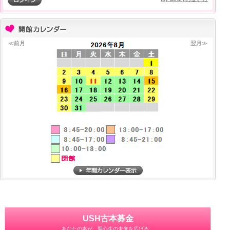
≪前月
翌月≫
USH古本募金
あなたの本が、聖心生の未来を広げる。