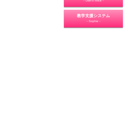
－User's voice－
教学支援システム
－Sophie－