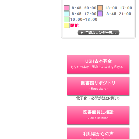
USH古本募金
あなたの本が、聖心生の未来を広げる。
図書館リポジトリ
－Repository－
電子化・公開許諾(お願い)
図書館員に相談
－Ask a librarian－
利用者からの声