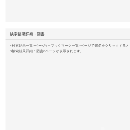
<検索結果一覧>ページや<ブックマーク一覧>ページで書名をクリックすると
<検索結果詳細：図書>ページが表示されます。