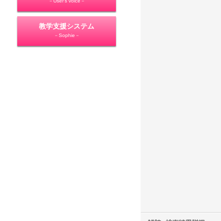
－User's voice－
教学支援システム
－Sophie－