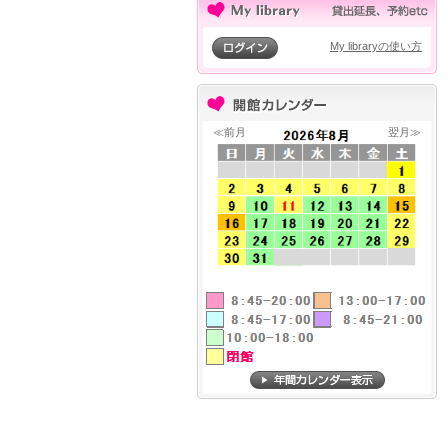
My libraryの使い方
≪前月
翌月≫