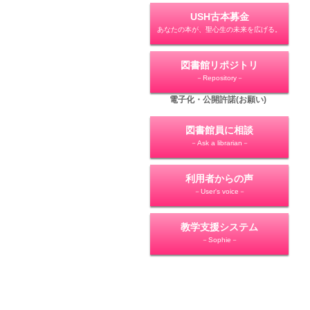
USH古本募金
あなたの本が、聖心生の未来を広げる。
図書館リポジトリ
－Repository－
電子化・公開許諾(お願い)
図書館員に相談
－Ask a librarian－
利用者からの声
－User's voice－
教学支援システム
－Sophie－