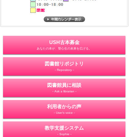
USH古本募金
あなたの本が、聖心生の未来を広げる。
図書館リポジトリ
－Repository－
図書館員に相談
－Ask a librarian－
利用者からの声
－User's voice－
教学支援システム
－Sophie－